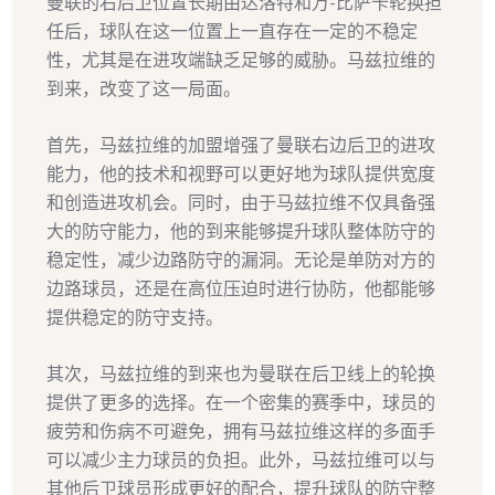
曼联的右后卫位置长期由达洛特和万-比萨卡轮换担
任后，球队在这一位置上一直存在一定的不稳定
性，尤其是在进攻端缺乏足够的威胁。马兹拉维的
到来，改变了这一局面。
首先，马兹拉维的加盟增强了曼联右边后卫的进攻
能力，他的技术和视野可以更好地为球队提供宽度
和创造进攻机会。同时，由于马兹拉维不仅具备强
大的防守能力，他的到来能够提升球队整体防守的
稳定性，减少边路防守的漏洞。无论是单防对方的
边路球员，还是在高位压迫时进行协防，他都能够
提供稳定的防守支持。
其次，马兹拉维的到来也为曼联在后卫线上的轮换
提供了更多的选择。在一个密集的赛季中，球员的
疲劳和伤病不可避免，拥有马兹拉维这样的多面手
可以减少主力球员的负担。此外，马兹拉维可以与
其他后卫球员形成更好的配合，提升球队的防守整