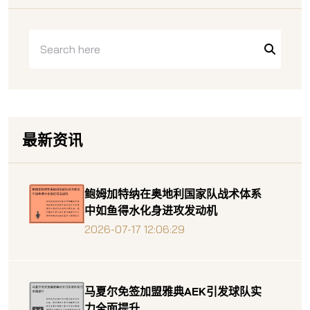
最新资讯
鲍姆加特纳在奥地利国家队战术体系
中如鱼得水化身进攻发动机
2026-07-17 12:06:29
马夏尔免签加盟雅典AEK引发球队实
力全面提升