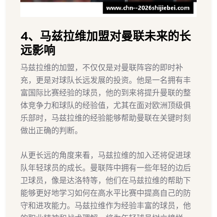
4、马兹拉维加盟对曼联未来的长
远影响
马兹拉维的加盟，不仅仅是对曼联阵容的即时补
充，更是对球队长远发展的投资。他是一名拥有丰
富国际比赛经验的球员，他的到来将提升曼联的整
体竞争力和球队的经验值，尤其在面对欧洲顶级俱
乐部时，马兹拉维的经验能够帮助曼联在关键时刻
做出正确的判断。
从更长远的角度来看，马兹拉维的加入还将促进球
队年轻球员的成长。曼联阵中拥有一些年轻的边后
卫球员，像是达洛特等，他们在马兹拉维的帮助下
能够更好地学习如何在高水平比赛中提高自己的防
守和进攻能力。马兹拉维作为经验丰富的球员，他