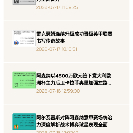
2026-07-17 11:09:25
雷克瑟姆连续升级成功晋级英甲联赛
书写传奇故事
2026-07-17 10:10:51
阿森纳以4500万欧元签下意大利欧
洲杯主力后卫卡拉菲奥里加强左路防
线
2026-07-16 12:59:38
阿尔瓦雷斯对阵阿森纳意甲赛场统治
力深度解析战术博弈球星表现全面
2026-07-16 12:03:19