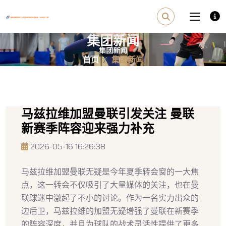
集团新闻
首页
集团新闻
马兹拉维加盟曼联引发关注 曼联
新赛季阵容迎来强力补充
2026-05-16 16:26:38
马兹拉维加盟曼联无疑是今年夏季转会窗的一大焦
点，这一转会不仅吸引了大量媒体的关注，也在曼
联球迷中激起了不小的讨论。作为一名实力出众的
边后卫，马兹拉维的加盟无疑增强了曼联在新赛季
的阵容深度，并且为球队的战术灵活性提供了更多