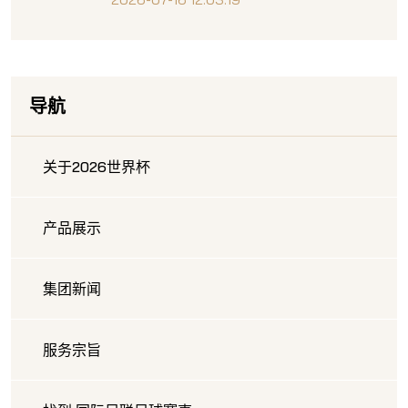
导航
关于2026世界杯
产品展示
集团新闻
服务宗旨