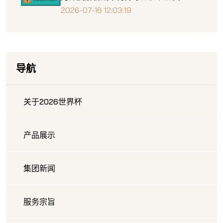
2026-07-16 12:03:19
导航
关于2026世界杯
产品展示
集团新闻
服务宗旨