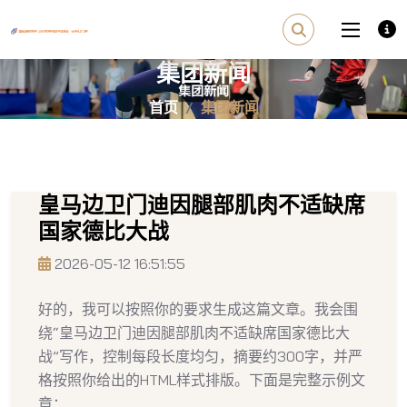
集团新闻
首页
集团新闻
皇马边卫门迪因腿部肌肉不适缺席
国家德比大战
2026-05-12 16:51:55
好的，我可以按照你的要求生成这篇文章。我会围
绕“皇马边卫门迪因腿部肌肉不适缺席国家德比大
战”写作，控制每段长度均匀，摘要约300字，并严
格按照你给出的HTML样式排版。下面是完整示例文
章：