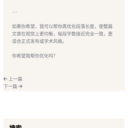
---
如果你希望，我可以帮你再优化段落长度，使整篇
文章在视觉上更均衡，每段字数接近完全一致，更
适合正式发布或学术风格。
你希望我帮你优化吗？
上一篇
下一篇
搜索