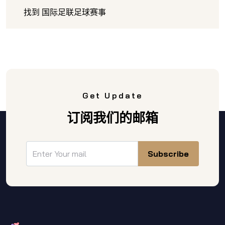
找到 国际足联足球赛事
Get Update
订阅我们的邮箱
Subscribe