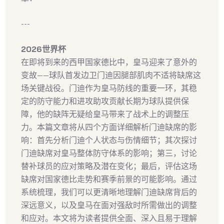
---
2026世界杯
在即将到来的西甲国家德比中，皇马迎来了意外的
变故——球队首发边卫门迪因腿部肌肉不适将缺席这
场关键战役。门迪作为皇马防线的重要一环，其稳
定的防守能力和进攻助攻贡献长期为球队提供保
障，他的缺阵无疑给皇马带来了战术上的调整压
力。本篇文章将从四个方面详细解析门迪缺席的影
响：首先分析门迪个人状态与伤情细节；其次探讨
门迪缺席对皇马整体防守体系的影响；第三，讨论
替补球员的应对策略及潜在变化；最后，评估这场
缺席对国家德比走势和赛季前景的可能影响。通过
系统梳理，我们可以更清晰地理解门迪缺席背后的
深远意义，以及皇马在面对强敌时所需做出的调整
和应对。本文将为读者提供全面、深入且易于理解