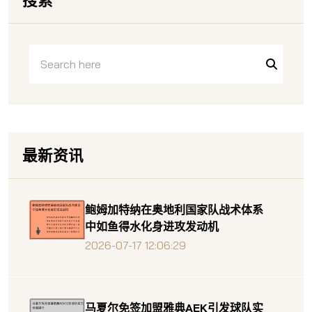
最新资讯
鲍姆加特纳在奥地利国家队战术体系
中如鱼得水化身进攻发动机
2026-07-17 12:06:29
马夏尔免签加盟雅典AEK引发球队实