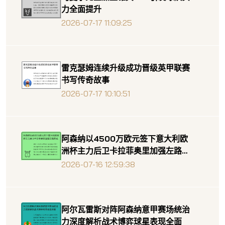
力全面提升
2026-07-17 11:09:25
雷克瑟姆连续升级成功晋级英甲联赛
书写传奇故事
2026-07-17 10:10:51
阿森纳以4500万欧元签下意大利欧
洲杯主力后卫卡拉菲奥里加强左路防
线
2026-07-16 12:59:38
阿尔瓦雷斯对阵阿森纳意甲赛场统治
力深度解析战术博弈球星表现全面