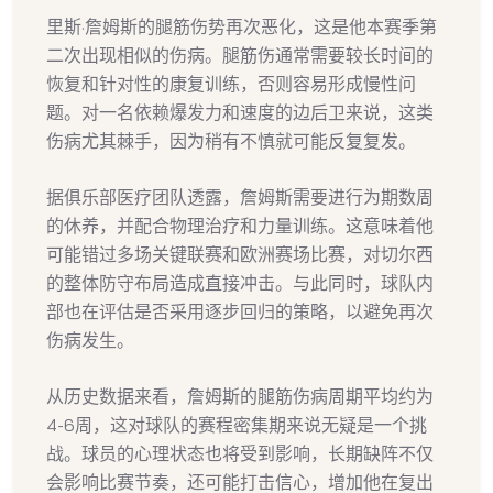
里斯·詹姆斯的腿筋伤势再次恶化，这是他本赛季第
二次出现相似的伤病。腿筋伤通常需要较长时间的
恢复和针对性的康复训练，否则容易形成慢性问
题。对一名依赖爆发力和速度的边后卫来说，这类
伤病尤其棘手，因为稍有不慎就可能反复复发。
据俱乐部医疗团队透露，詹姆斯需要进行为期数周
的休养，并配合物理治疗和力量训练。这意味着他
可能错过多场关键联赛和欧洲赛场比赛，对切尔西
的整体防守布局造成直接冲击。与此同时，球队内
部也在评估是否采用逐步回归的策略，以避免再次
伤病发生。
从历史数据来看，詹姆斯的腿筋伤病周期平均约为
4-6周，这对球队的赛程密集期来说无疑是一个挑
战。球员的心理状态也将受到影响，长期缺阵不仅
会影响比赛节奏，还可能打击信心，增加他在复出