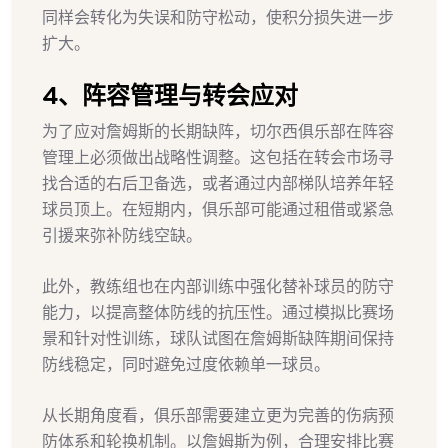
同样会转化为失误和防守松动，使积分损失进一步
扩大。
4、阵容管理与转会应对
为了应对詹姆斯的长期缺阵，切尔西俱乐部在阵容
管理上必须做出战略性调整。这包括在转会市场寻
找合适的右后卫备选，或者通过内部梯队培养年轻
球员顶上。在短期内，俱乐部可能通过租借或紧急
引援来弥补防线空缺。
此外，教练组也在内部训练中强化替补球员的防守
能力，以提高整体防线的抗压性。通过模拟比赛场
景和针对性训练，球队试图在詹姆斯缺阵期间保持
防线稳定，同时避免过度依赖单一球员。
从长期角度看，俱乐部需要建立更为完善的伤病预
防体系和轮换机制。以詹姆斯为例，合理安排比赛