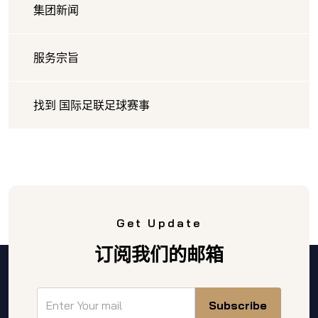
集团新闻
服务宗旨
找到 国际足联足球赛事
Get Update
订阅我们的邮箱
Subscribe