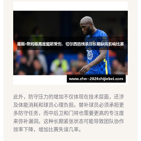
此外，防守压力的增加不仅体现在技术层面，还涉
及体能消耗和球员心理负担。替补球员必须承担更
多防守任务，而中后卫和门将也需要更高的专注度
来弥补漏洞。这种长期紧张状态可能导致团队协作
效率下降，增加比赛失误几率。