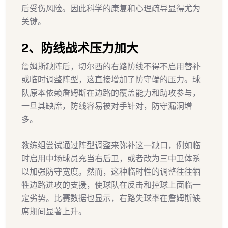
后受伤风险。因此科学的康复和心理疏导显得尤为
关键。
2、防线战术压力加大
詹姆斯缺阵后，切尔西的右路防线不得不启用替补
或临时调整阵型，这直接增加了防守端的压力。球
队原本依赖詹姆斯在边路的覆盖能力和助攻参与，
一旦其缺席，防线容易被对手针对，防守漏洞增
多。
教练组尝试通过阵型调整来弥补这一缺口，例如临
时启用中场球员充当右后卫，或者改为三中卫体系
以加强防守宽度。然而，这种临时性的调整往往牺
牲边路进攻的支援，使球队在反击和控球上面临一
定劣势。比赛数据也显示，右路失球率在詹姆斯缺
席期间显著上升。