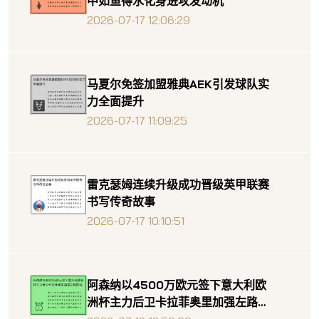
中如鱼得水化身进攻发动机
2026-07-17 12:06:29
马夏尔免签加盟雅典AEK引发球队实
力全面提升
2026-07-17 11:09:25
雷克瑟姆连续升级成功晋级英甲联赛
书写传奇故事
2026-07-17 10:10:51
阿森纳以4500万欧元签下意大利欧
洲杯主力后卫卡拉菲奥里加强左路防
线