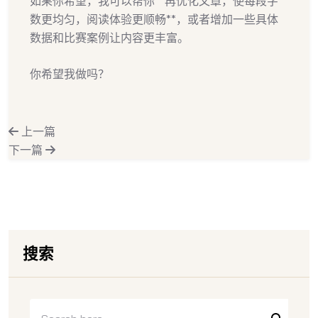
如果你希望，我可以帮你**再优化文章，使每段字
数更均匀，阅读体验更顺畅**，或者增加一些具体
数据和比赛案例让内容更丰富。
你希望我做吗？
上一篇
下一篇
搜索