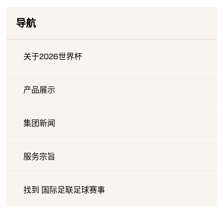
导航
关于2026世界杯
产品展示
集团新闻
服务宗旨
找到 国际足联足球赛事