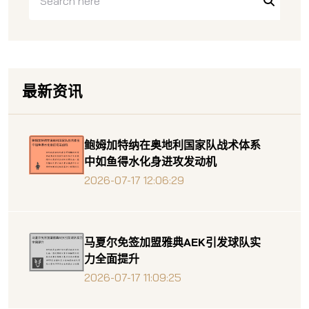
最新资讯
鲍姆加特纳在奥地利国家队战术体系
中如鱼得水化身进攻发动机
2026-07-17 12:06:29
马夏尔免签加盟雅典AEK引发球队实
力全面提升
2026-07-17 11:09:25