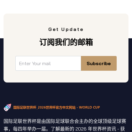
Get Update
订阅我们的邮箱
Subscribe
国际足联世界杯是由国际足球联合会主办的全球顶级足球赛
事，每四年举办一届。了解最新的 2026 年世界杯资讯 - 获