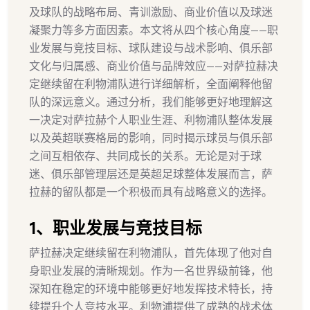
及球队的战略布局、青训激励、商业价值以及球迷
凝聚力等多方面因素。本文将从四个核心角度——职
业发展与竞技目标、球队建设与战术影响、俱乐部
文化与归属感、商业价值与品牌效应——对萨拉赫决
定继续留在利物浦队进行详细解析，全面阐释他留
队的深远意义。通过分析，我们能够更好地理解这
一决定对萨拉赫个人职业生涯、利物浦队整体发展
以及英超联赛格局的影响，同时揭示球员与俱乐部
之间互相依存、共同成长的关系。无论是对于球
迷、俱乐部管理层还是英超足球整体发展而言，萨
拉赫的留队都是一个积极而具有战略意义的选择。
1、职业发展与竞技目标
萨拉赫决定继续留在利物浦队，首先体现了他对自
身职业发展的清晰规划。作为一名世界级前锋，他
深知在稳定的环境中能够更好地发挥技术特长，持
续提升个人竞技水平。利物浦提供了成熟的战术体