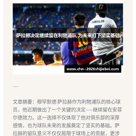
---
文章摘要：穆罕默德·萨拉赫作为利物浦队的核心球
员，他近期做出了一个关键的决定——继续留在安菲
尔德效力。这一选择不仅体现了他对俱乐部的深厚
感情，也为球队未来的发展奠定了坚实的基础。萨
拉赫的留队意义不仅仅局限于球场上的贡献，更涉