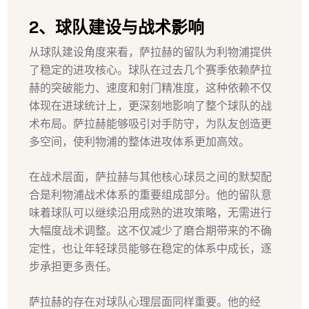
2、球队建设与战术影响
从球队建设角度来看，萨拉赫的留队为利物浦提供
了稳定的进攻核心。球队在过去几个赛季依赖萨拉
赫的突破能力、速度和射门精准度，这种依赖不仅
体现在进球统计上，更深刻地影响了整个球队的战
术布局。萨拉赫能够吸引对手防守，为队友创造更
多空间，使利物浦的整体进攻体系更加高效。
在战术层面，萨拉赫与其他核心球员之间的默契配
合是利物浦战术体系的重要组成部分。他的留队意
味着球队可以继续沿用成熟的进攻策略，无需进行
大幅度战术调整。这不仅减少了磨合期带来的不确
定性，也让年轻球员能够在稳定的体系中成长，逐
步承担更多责任。
萨拉赫的存在对球队心理层面同样重要。他的经