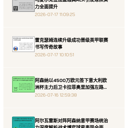
力全面提升
2026-07-17 11:09:25
雷克瑟姆连续升级成功晋级英甲联赛
书写传奇故事
2026-07-17 10:10:51
阿森纳以4500万欧元签下意大利欧
洲杯主力后卫卡拉菲奥里加强左路防
线
2026-07-16 12:59:38
阿尔瓦雷斯对阵阿森纳意甲赛场统治
力深度解析战术博弈球星表现全面